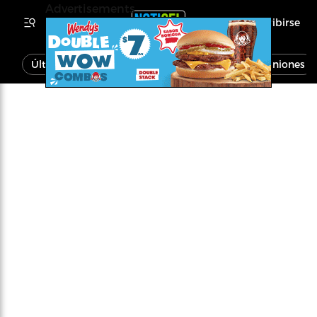
Advertisements
Inscribirse
Última Hora
Noticias
Economía
Opiniones