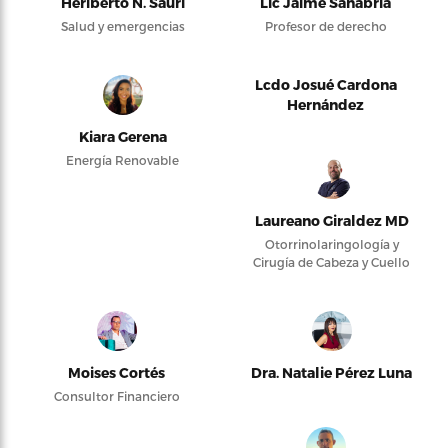
Heriberto N. Saurí
Lic Jaime Sanabria
Salud y emergencias
Profesor de derecho
Lcdo Josué Cardona
Hernández
Kiara Gerena
Energía Renovable
Laureano Giraldez MD
Otorrinolaringología y
Cirugía de Cabeza y Cuello
Moises Cortés
Dra. Natalie Pérez Luna
Consultor Financiero