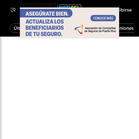
Advertisements
Inscribirse
Última Hora
Noticias
Economía
Opiniones