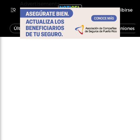
Advertisements
Inscribirse
Última Hora
Noticias
Economía
Opiniones