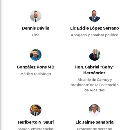
Dennis Dávila
Lic Eddie López Serrano
Cine
Abogado y analista político
González Pons MD
Hon. Gabriel “Gaby”
Hernández
Médico radiólogo
Alcalde de Camuy y
presidente de la Federación
de Alcaldes
Heriberto N. Saurí
Lic Jaime Sanabria
Salud y emergencias
Profesor de derecho