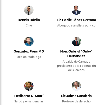
Dennis Dávila
Lic Eddie López Serrano
Cine
Abogado y analista político
González Pons MD
Hon. Gabriel “Gaby”
Hernández
Médico radiólogo
Alcalde de Camuy y
presidente de la Federación
de Alcaldes
Heriberto N. Saurí
Lic Jaime Sanabria
Salud y emergencias
Profesor de derecho