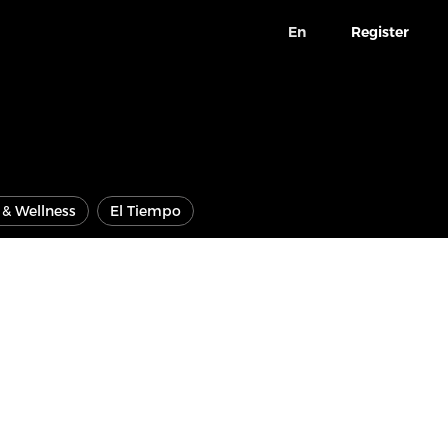
En
Register
e & Wellness
El Tiempo