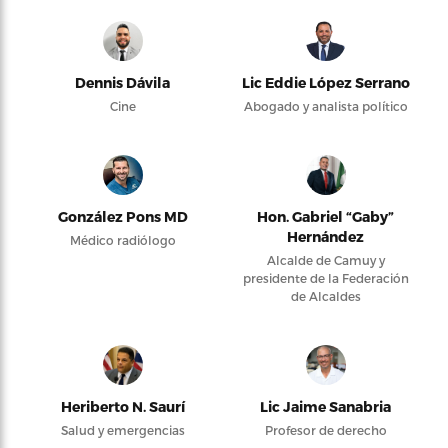
Dennis Dávila
Lic Eddie López Serrano
Cine
Abogado y analista político
González Pons MD
Hon. Gabriel “Gaby”
Hernández
Médico radiólogo
Alcalde de Camuy y
presidente de la Federación
de Alcaldes
Heriberto N. Saurí
Lic Jaime Sanabria
Salud y emergencias
Profesor de derecho