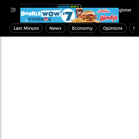
Advertisements
Register
Last Minute
News
Economy
Opinions
Sp