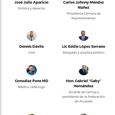
José Julio Aparicio
Carlos Johnny Méndez
Núñez
Política y derecho
Presidente Cámara de
Representantes
Dennis Dávila
Lic Eddie López Serrano
Cine
Abogado y analista político
González Pons MD
Hon. Gabriel “Gaby”
Hernández
Médico radiólogo
Alcalde de Camuy y
presidente de la Federación
de Alcaldes