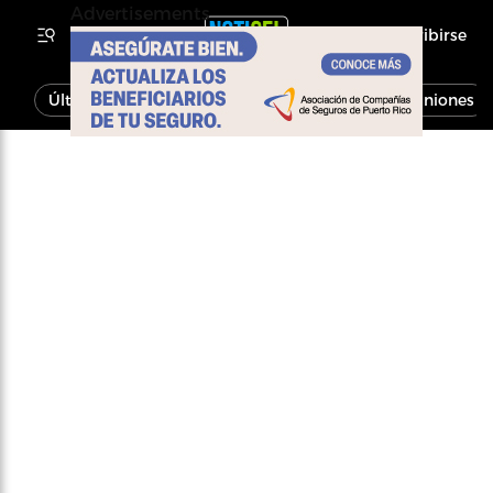
Advertisements
Inscribirse
Última Hora
Noticias
Economía
Opiniones