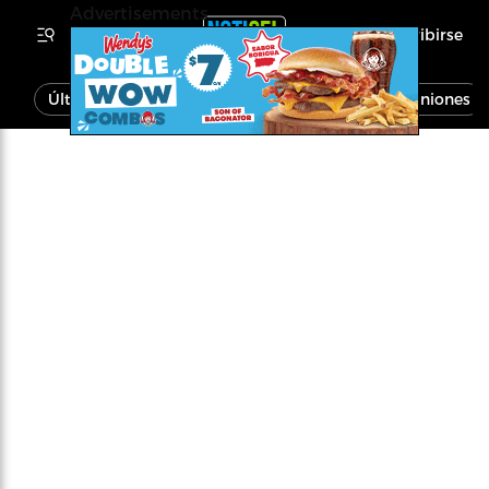
Advertisements
Inscribirse
Última Hora
Noticias
Economía
Opiniones