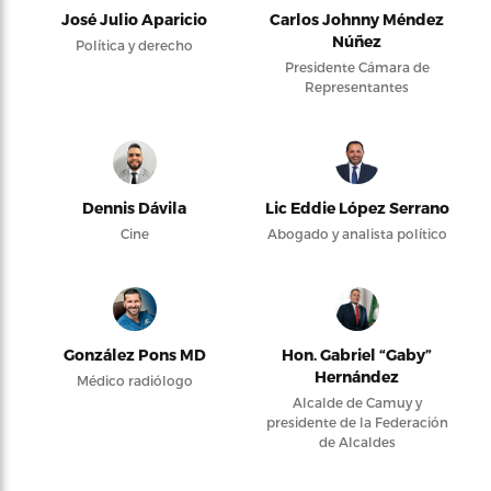
José Julio Aparicio
Carlos Johnny Méndez
Núñez
Política y derecho
Presidente Cámara de
Representantes
Dennis Dávila
Lic Eddie López Serrano
Cine
Abogado y analista político
González Pons MD
Hon. Gabriel “Gaby”
Hernández
Médico radiólogo
Alcalde de Camuy y
presidente de la Federación
de Alcaldes