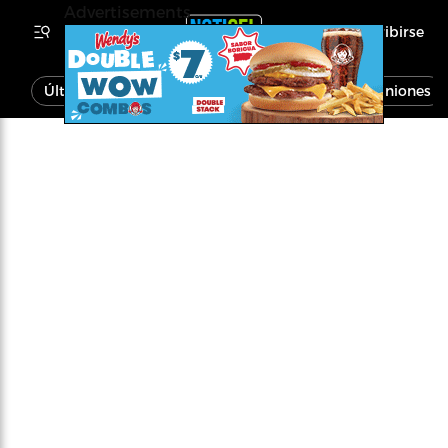
Advertisements
Inscribirse
Última Hora
Noticias
Economía
Opiniones