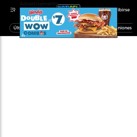
Advertisements
Inscribirse
Última Hora
Noticias
Economía
Opiniones