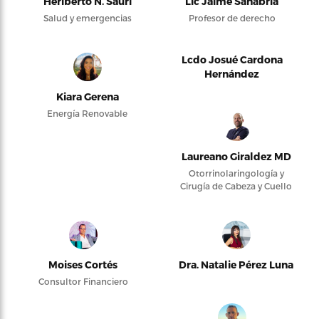
Heriberto N. Saurí
Lic Jaime Sanabria
Salud y emergencias
Profesor de derecho
Lcdo Josué Cardona
Hernández
Kiara Gerena
Energía Renovable
Laureano Giraldez MD
Otorrinolaringología y
Cirugía de Cabeza y Cuello
Moises Cortés
Dra. Natalie Pérez Luna
Consultor Financiero