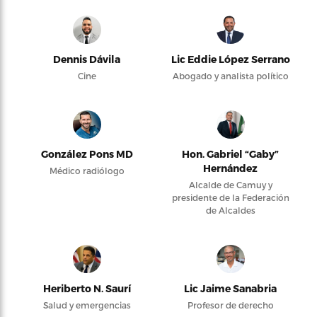
Dennis Dávila
Lic Eddie López Serrano
Cine
Abogado y analista político
González Pons MD
Hon. Gabriel “Gaby”
Hernández
Médico radiólogo
Alcalde de Camuy y
presidente de la Federación
de Alcaldes
Heriberto N. Saurí
Lic Jaime Sanabria
Salud y emergencias
Profesor de derecho