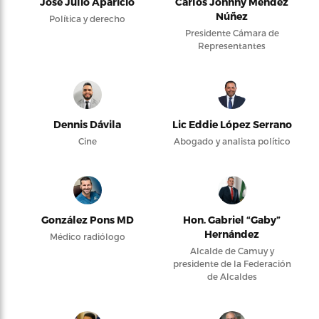
José Julio Aparicio
Carlos Johnny Méndez
Núñez
Política y derecho
Presidente Cámara de
Representantes
Dennis Dávila
Lic Eddie López Serrano
Cine
Abogado y analista político
González Pons MD
Hon. Gabriel “Gaby”
Hernández
Médico radiólogo
Alcalde de Camuy y
presidente de la Federación
de Alcaldes