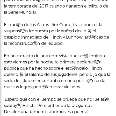
la temporada del 2017 cuando ganaron el t铆tulo de
la Serie Mundial.
El due帽o de los Astros, Jim Crane, tras conocer la
suspensi贸n impuesta por Manfred decidi贸 el
despido inmediato de Hinch y Luhnow, art铆fices de
la reconstrucci贸n del equipo.
En un extracto de una entrevista que ser谩 emitida
este viernes por la noche, la primera declaraci贸n
pública que ha hecho sobre el esc谩ndalo, Hinch
defendi贸 el talento de sus jugadores, pero dijo que la
sede del club se encontraba en una posici贸n en la
que sus logros podr铆an estar viciados.
‘Espero que con el tiempo se pruebe que no fue as铆’,
subray贸 Hinch. ‘Pero entiendo la pregunta …
Desafortunadamente, abrimos esa puerta’.