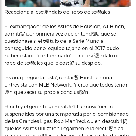
Reacciona al esc谩ndalo del robo de se帽ales
El exmanejador de los Astros de Houston, AJ Hinch,
admiti贸 por primera vez que entend铆a que se
cuestionase si el t铆tulo de la Serie Mundial
conseguido por el equipo tejano en el 2017 pudo
haber estado ‘contaminado’ por el esc谩ndalo del
robo de se帽ales que le cost贸 su despido.
‘Es una pregunta justa’, declar贸 Hinch en una
entrevista con MLB Network. ‘Y creo que todos tendr
谩n que sacar su propia conclusi贸n’.
Hinch y el gerente general Jeff Luhnow fueron
suspendidos por una temporada por el comisionado
de las Grandes Ligas, Rob Manfred, quien descubri贸
que los Astros utilizaron ilegalmente la electr贸nica
para robar las se帽as de los receptores rivales durante