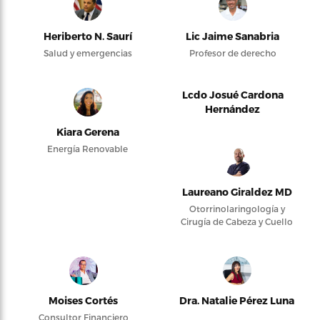
Heriberto N. Saurí
Lic Jaime Sanabria
Salud y emergencias
Profesor de derecho
Lcdo Josué Cardona
Hernández
Kiara Gerena
Energía Renovable
Laureano Giraldez MD
Otorrinolaringología y
Cirugía de Cabeza y Cuello
Moises Cortés
Dra. Natalie Pérez Luna
Consultor Financiero