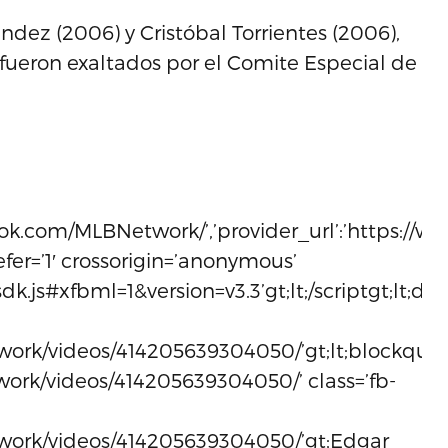
ndez (2006) y Cristóbal Torrientes (2006),
ueron exaltados por el Comite Especial de
ok.com/MLBNetwork/’,’provider_url’:’https://www
 defer=’1′ crossorigin=’anonymous’
k.js#xfbml=1&version=v3.3’gt;lt;/scriptgt;lt;div
ork/videos/414205639304050/’gt;lt;blockquo
ork/videos/414205639304050/’ class=’fb-
work/videos/414205639304050/’gt;Edgar