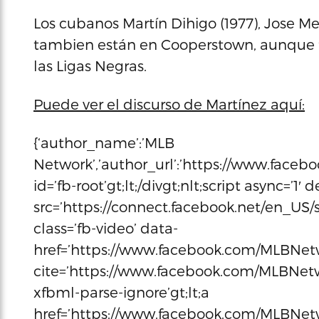
Los cubanos Martín Dihigo (1977), Jose Me
tambien están en Cooperstown, aunque f
las Ligas Negras.
Puede ver el discurso de Martínez aquí:
{‘author_name’:’MLB
Network’,’author_url’:’https://www.facebo
id=’fb-root’gt;lt;/divgt;nlt;script async=’1′
src=’https://connect.facebook.net/en_US/sd
class=’fb-video’ data-
href=’https://www.facebook.com/MLBNetw
cite=’https://www.facebook.com/MLBNetw
xfbml-parse-ignore’gt;lt;a
href=’https://www.facebook.com/MLBNet