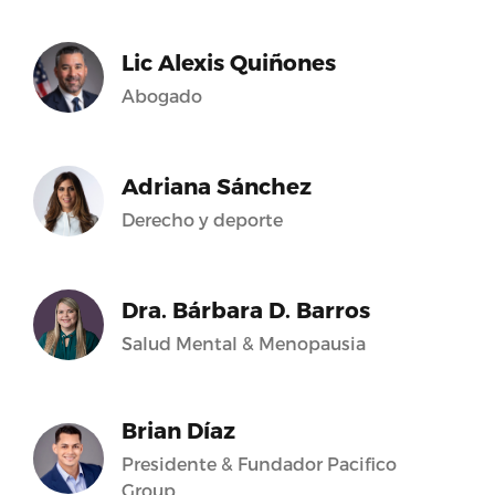
Lic Alexis Quiñones
Abogado
Adriana Sánchez
Derecho y deporte
.facebook.com’,’provider_name’:’Facebook’,’succ
Dra. Bárbara D. Barros
Salud Mental & Menopausia
te
Brian Díaz
Presidente & Fundador Pacifico
Group