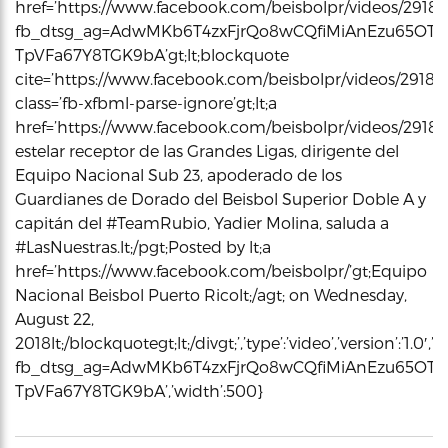
href=’https://www.facebook.com/beisbolpr/videos/2918
fb_dtsg_ag=AdwMKb6T4zxFjrQo8wCQfiMiAnEzu65OTy2
TpVFa67Y8TGK9bA’gt;lt;blockquote
cite=’https://www.facebook.com/beisbolpr/videos/29182
class=’fb-xfbml-parse-ignore’gt;lt;a
href=’https://www.facebook.com/beisbolpr/videos/29182918
estelar receptor de las Grandes Ligas, dirigente del
Equipo Nacional Sub 23, apoderado de los
Guardianes de Dorado del Beisbol Superior Doble A y
capitán del #TeamRubio, Yadier Molina, saluda a
#LasNuestras.lt;/pgt;Posted by lt;a
href=’https://www.facebook.com/beisbolpr/’gt;Equipo
Nacional Beisbol Puerto Ricolt;/agt; on Wednesday,
August 22,
2018lt;/blockquotegt;lt;/divgt;’,’type’:’video’,’version’:’
fb_dtsg_ag=AdwMKb6T4zxFjrQo8wCQfiMiAnEzu65OTy
TpVFa67Y8TGK9bA’,’width’:500}