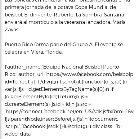
primera jornada de la octava Copa Mundial de
beisbol. El dirigente, Roberto ‘La Sombra’ Santana
enviará al montículo a la veterana lanzadora, María
Zayas.
Puerto Rico forma parte del Grupo A. El evento se
celebra en Viera, Florida.
{‘author_name’:’Equipo Nacional Beisbol Puerto
Rico’,’author_url’:’https://www.facebook.com/beisbolpr/’,’
id=’fb-root’gt;lt;/divgt;nlt;scriptgt;(function(d, s, id) {n
var js, fjs = d.getElementsByTagName(s)[0];n if
(d.getElementById(id)) return;n js =
d.createElement(s); js.id = id;n js.src =
‘https://connect.facebook.net/en_US/sdk.js#xfbml=1&vers
fjs.parentNode.insertBefore(js, fjs);n}(document,
‘script’, ‘facebook-jssdk’));lt;/scriptgt;lt;div class=’fb-
video’ data-