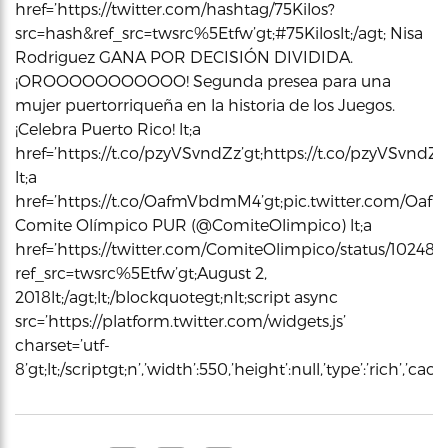
href=’https://twitter.com/hashtag/75Kilos?
src=hash&ref_src=twsrc%5Etfw’gt;#75Kiloslt;/agt; Nisa
Rodriguez GANA POR DECISIÓN DIVIDIDA.
¡OROOOOOOOOOOO! Segunda presea para una
mujer puertorriqueña en la historia de los Juegos.
¡Celebra Puerto Rico! lt;a
href=’https://t.co/pzyVSvndZz’gt;https://t.co/pzyVSvndZzl
lt;a
href=’https://t.co/OafmVbdmM4’gt;pic.twitter.com/OafmV
Comite Olímpico PUR (@ComiteOlimpico) lt;a
href=’https://twitter.com/ComiteOlimpico/status/102484
ref_src=twsrc%5Etfw’gt;August 2,
2018lt;/agt;lt;/blockquotegt;nlt;script async
src=’https://platform.twitter.com/widgets.js’
charset=’utf-
8’gt;lt;/scriptgt;n’,’width’:550,’height’:null,’type’:’rich’,’c