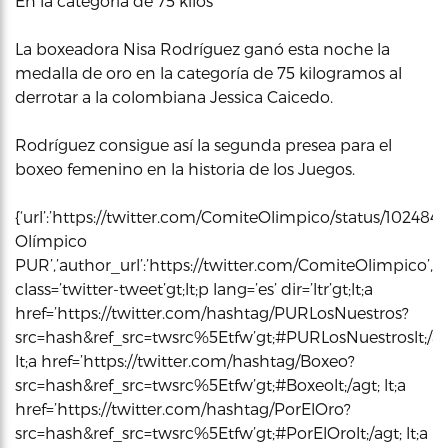
En la categoría de 75 kilos
La boxeadora Nisa Rodríguez ganó esta noche la
medalla de oro en la categoría de 75 kilogramos al
derrotar a la colombiana Jessica Caicedo.
Rodríguez consigue así la segunda presea para el
boxeo femenino en la historia de los Juegos.
{‘url’:’https://twitter.com/ComiteOlimpico/status/10248
Olímpico
PUR’,’author_url’:’https://twitter.com/ComiteOlimpico’,’h
class=’twitter-tweet’gt;lt;p lang=’es’ dir=’ltr’gt;lt;a
href=’https://twitter.com/hashtag/PURLosNuestros?
src=hash&ref_src=twsrc%5Etfw’gt;#PURLosNuestroslt;/ag
lt;a href=’https://twitter.com/hashtag/Boxeo?
src=hash&ref_src=twsrc%5Etfw’gt;#Boxeolt;/agt; lt;a
href=’https://twitter.com/hashtag/PorElOro?
src=hash&ref_src=twsrc%5Etfw’gt;#PorElOrolt;/agt; lt;a