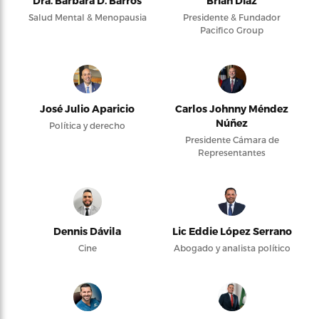
Dra. Bárbara D. Barros
Brian Díaz
Salud Mental & Menopausia
Presidente & Fundador
Pacifico Group
José Julio Aparicio
Carlos Johnny Méndez
Núñez
Política y derecho
Presidente Cámara de
Representantes
Dennis Dávila
Lic Eddie López Serrano
Cine
Abogado y analista político