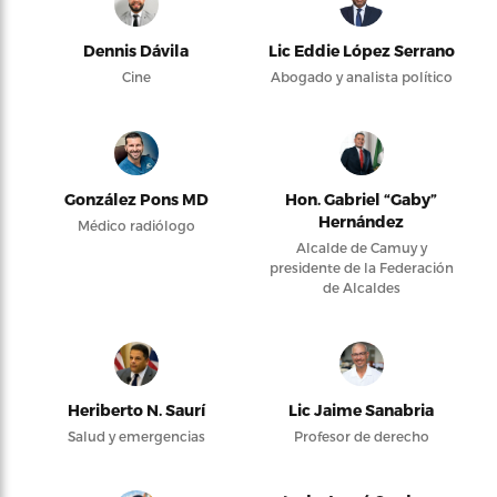
Dennis Dávila
Lic Eddie López Serrano
Cine
Abogado y analista político
González Pons MD
Hon. Gabriel “Gaby”
Hernández
Médico radiólogo
Alcalde de Camuy y
presidente de la Federación
de Alcaldes
Heriberto N. Saurí
Lic Jaime Sanabria
Salud y emergencias
Profesor de derecho