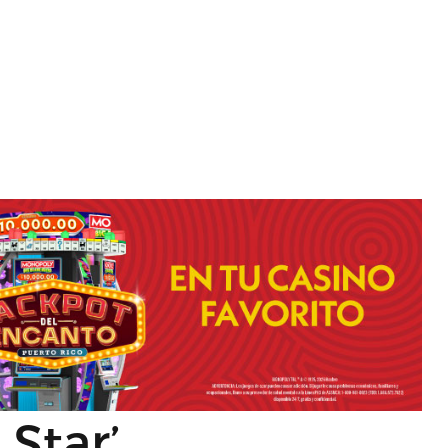
 Star’,