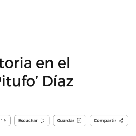
oria en el
itufo’ Díaz
Escuchar
Guardar
Compartir