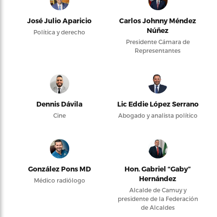
José Julio Aparicio
Carlos Johnny Méndez
Núñez
Política y derecho
Presidente Cámara de
Representantes
Dennis Dávila
Lic Eddie López Serrano
Cine
Abogado y analista político
González Pons MD
Hon. Gabriel “Gaby”
Hernández
Médico radiólogo
Alcalde de Camuy y
presidente de la Federación
de Alcaldes