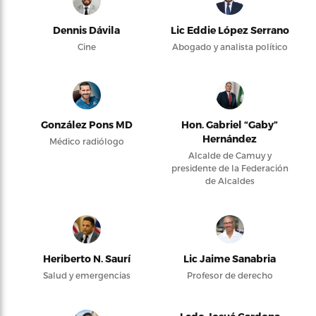
Dennis Dávila
Lic Eddie López Serrano
Cine
Abogado y analista político
González Pons MD
Hon. Gabriel “Gaby”
Hernández
Médico radiólogo
Alcalde de Camuy y
presidente de la Federación
de Alcaldes
Heriberto N. Saurí
Lic Jaime Sanabria
Salud y emergencias
Profesor de derecho