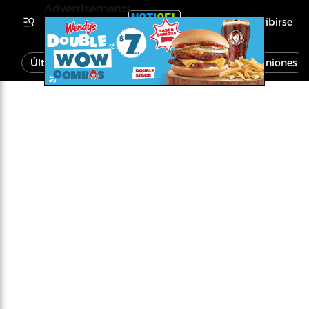
Advertisements
Inscribirse
Última Hora
Noticias
Economía
Opiniones