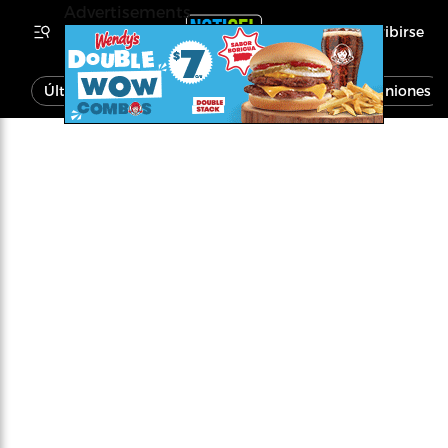
Advertisements
Inscribirse
Última Hora
Noticias
Economía
Opiniones