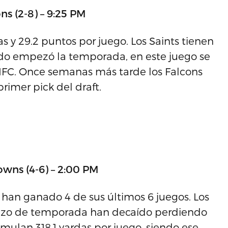
ns (2-8) – 9:25 PM
s y 29.2 puntos por juego. Los Saints tienen
ando empezó la temporada, en este juego se
 NFC. Once semanas más tarde los Falcons
rimer pick del draft.
owns (4-6) – 2:00 PM
 y han ganado 4 de sus últimos 6 juegos. Los
nzo de temporada han decaído perdiendo
mulan 318.1 yardas por juego, siendo ese