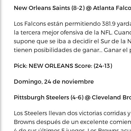
New Orleans Saints (8-2) @ Atlanta Falco
Los Falcons están permitiendo 381.9 yarda
la tercera mejor ofensiva de la NFL. Cu
supone que se iba a decidir el Sur de la
tienen posibilidades de ganar… Ganar el p
Pick: NEW ORLEANS Score: (24-13)
Domingo, 24 de noviembre
Pittsburgh Steelers (4-6) @ Cleveland Br
Los Steelers llevan dos victorias corridas
Browns después de un excelente comie
4 de sus últimos 5 juegos. Los Browns acu