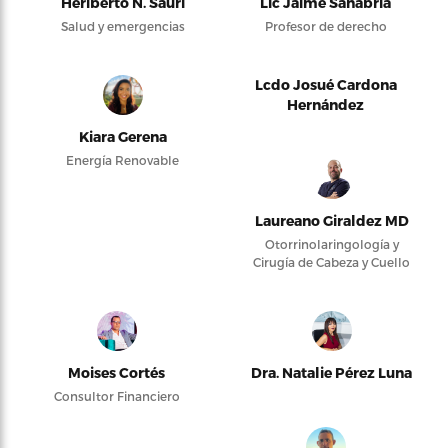
Heriberto N. Saurí
Lic Jaime Sanabria
Salud y emergencias
Profesor de derecho
Lcdo Josué Cardona
Hernández
Kiara Gerena
Energía Renovable
Laureano Giraldez MD
Otorrinolaringología y
Cirugía de Cabeza y Cuello
Moises Cortés
Dra. Natalie Pérez Luna
Consultor Financiero