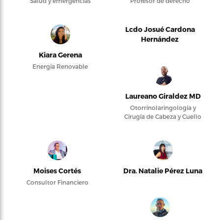
Salud y emergencias
Profesor de derecho
Lcdo Josué Cardona
Hernández
Kiara Gerena
Energía Renovable
Laureano Giraldez MD
Otorrinolaringología y
Cirugía de Cabeza y Cuello
Moises Cortés
Dra. Natalie Pérez Luna
Consultor Financiero