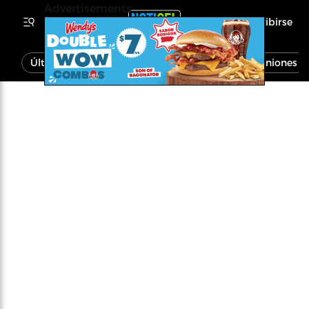
Advertisements
Inscribirse
Última Hora
Noticias
Economía
Opiniones