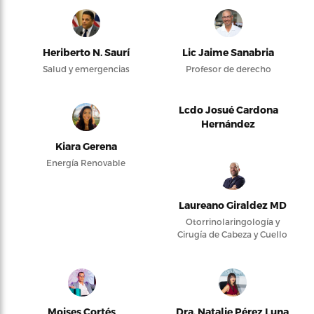
Heriberto N. Saurí
Lic Jaime Sanabria
Salud y emergencias
Profesor de derecho
Lcdo Josué Cardona
Hernández
Kiara Gerena
Energía Renovable
Laureano Giraldez MD
Otorrinolaringología y
Cirugía de Cabeza y Cuello
Moises Cortés
Dra. Natalie Pérez Luna