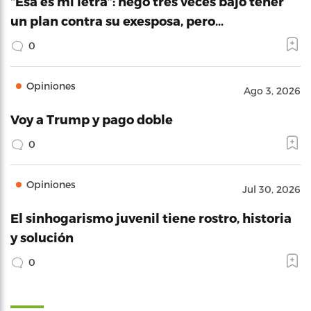
“Esa es mi letra”: negó tres veces bajo tener
un plan contra su exesposa, pero…
0
Opiniones
Ago 3, 2026
Voy a Trump y pago doble
0
Opiniones
Jul 30, 2026
El sinhogarismo juvenil tiene rostro, historia
y solución
0