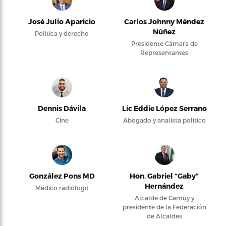
José Julio Aparicio
Carlos Johnny Méndez
Núñez
Política y derecho
Presidente Cámara de
Representantes
Dennis Dávila
Lic Eddie López Serrano
Cine
Abogado y analista político
González Pons MD
Hon. Gabriel “Gaby”
Hernández
Médico radiólogo
Alcalde de Camuy y
presidente de la Federación
de Alcaldes