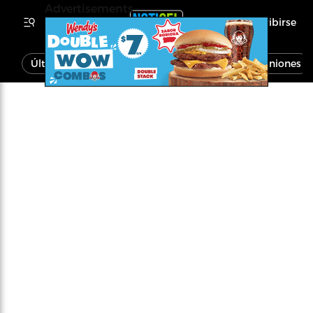
Advertisements
Inscribirse
Última Hora
Noticias
Economía
Opiniones