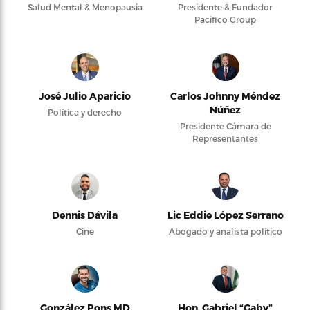
Salud Mental & Menopausia
Presidente & Fundador
Pacifico Group
José Julio Aparicio
Carlos Johnny Méndez
Núñez
Política y derecho
Presidente Cámara de
Representantes
Dennis Dávila
Lic Eddie López Serrano
Cine
Abogado y analista político
González Pons MD
Hon. Gabriel “Gaby”