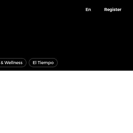
En
Register
e & Wellness
El Tiempo