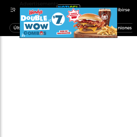
Advertisements
Inscribirse
Última Hora
Noticias
Economía
Opiniones