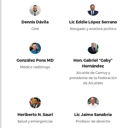
Dennis Dávila
Lic Eddie López Serrano
Cine
Abogado y analista político
González Pons MD
Hon. Gabriel “Gaby”
Hernández
Médico radiólogo
Alcalde de Camuy y
presidente de la Federación
de Alcaldes
Heriberto N. Saurí
Lic Jaime Sanabria
Salud y emergencias
Profesor de derecho