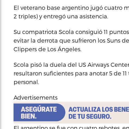
El veterano base argentino jugó cuatro mi
2 triples) y entregó una asistencia.
Su compatriota Scola consiguió 11 puntos
evitar la derrota que sufrieron los Suns d
Clippers de Los Ángeles.
Scola pisó la duela del US Airways Cente
resultaron suficientes para anotar 5 de 11
personal.
Advertisements
El argentino se fue con cuatro rebotes, e