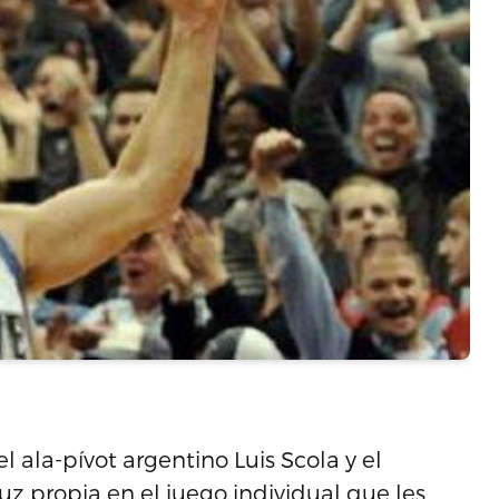
 ala-pívot argentino Luis Scola y el
z propia en el juego individual que les