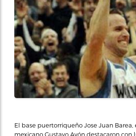
El base puertorriqueño Jose Juan Barea, el
mexicano Gustavo Ayón destacaron con lu