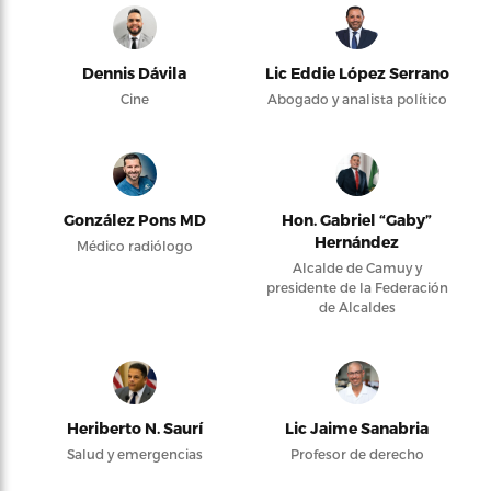
Dennis Dávila
Lic Eddie López Serrano
Cine
Abogado y analista político
González Pons MD
Hon. Gabriel “Gaby”
Hernández
Médico radiólogo
Alcalde de Camuy y
presidente de la Federación
de Alcaldes
Heriberto N. Saurí
Lic Jaime Sanabria
Salud y emergencias
Profesor de derecho