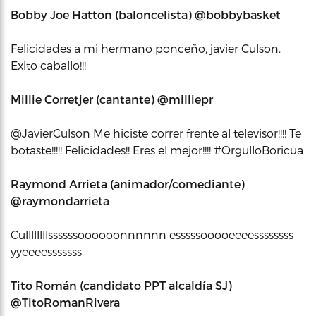
Bobby Joe Hatton (baloncelista) ‏@bobbybasket
Felicidades a mi hermano ponceño, javier Culson.
Exito caballo!!!
Millie Corretjer ‏(cantante) @milliepr
@JavierCulson Me hiciste correr frente al televisor!!!! Te
botaste!!!!! Felicidades!! Eres el mejor!!!! #OrgulloBoricua
Raymond Arrieta ‏(animador/comediante)
@raymondarrieta
Cullllllllssssssoooooonnnnnn esssssooooeeeessssssss
yyeeeesssssss
Tito Román (candidato PPT alcaldía SJ)
‏@TitoRomanRivera