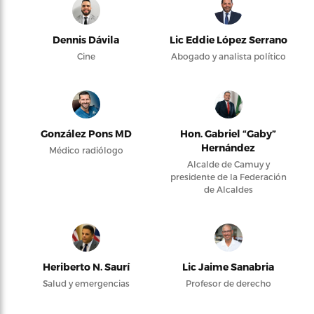
Dennis Dávila
Lic Eddie López Serrano
Cine
Abogado y analista político
González Pons MD
Hon. Gabriel “Gaby”
Hernández
Médico radiólogo
Alcalde de Camuy y
presidente de la Federación
de Alcaldes
Heriberto N. Saurí
Lic Jaime Sanabria
Salud y emergencias
Profesor de derecho