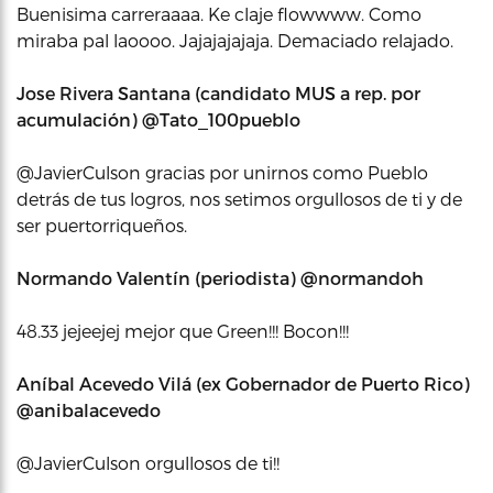
Buenisima carreraaaa. Ke claje flowwww. Como
miraba pal laoooo. Jajajajajaja. Demaciado relajado.
Jose Rivera Santana (candidato MUS a rep. por
acumulación) ‏@Tato_100pueblo
@JavierCulson gracias por unirnos como Pueblo
detrás de tus logros, nos setimos orgullosos de ti y de
ser puertorriqueños.
Normando Valentín (periodista) ‏@normandoh
48.33 jejeejej mejor que Green!!! Bocon!!!
Aníbal Acevedo Vilá (ex Gobernador de Puerto Rico)
‏@anibalacevedo
@JavierCulson orgullosos de ti!!