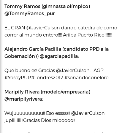
Tommy Ramos (gimnasta olímpico)
‏@TommyRamos_pur
EL GRAN @JavierCulson dando cátedra de como
correr al mundo entero!!!! Ariiba Puerto Rico!!!!!!!!
Alejandro ‏García Padilla (candidato PPD a la
Gobernación)) @agarciapadilla:
Que bueno es! Gracias @JavierCulson. -AGP
#YosoyPUR#Londres2012 #soñandoconeloro
Maripily Rivera (modelo/empresaria)
‏@maripilyrivera:
Wujuuuuuuuuuu!! Eso esssss!! @JavierCulson
jupiiiiiiii!!Gracias Dios miooooo!!