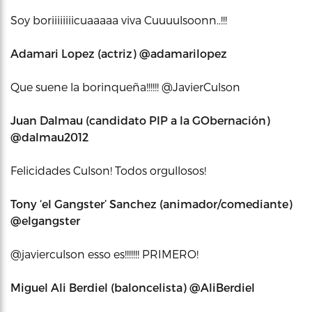
Soy boriiiiiiiicuaaaaa viva Cuuuulsoonn..!!!
Adamari Lopez ‏(actriz) @adamarilopez
Que suene la borinqueña!!!!!! @JavierCulson
Juan Dalmau (candidato PIP a la GObernación)
‏@dalmau2012
Felicidades Culson! Todos orgullosos!
Tony ‘el Gangster’ Sanchez (animador/comediante)
‏@elgangster
@javierculson esso es!!!!!!! PRIMERO!
Miguel Ali Berdiel ‏(baloncelista) @AliBerdiel