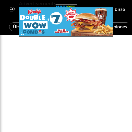
Advertisements
Inscribirse
Última Hora
Noticias
Economía
Opiniones