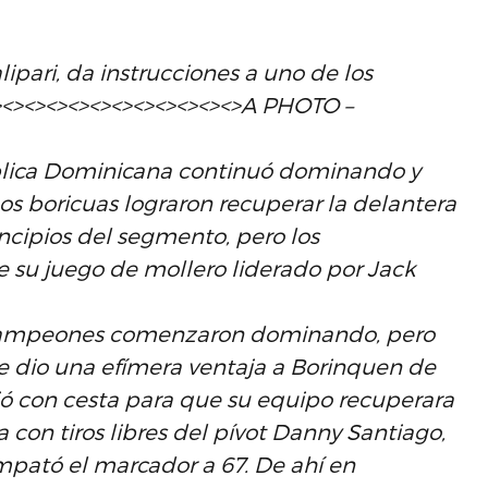
pari, da instrucciones a uno de los
<><><><><><><><><><><><>A PHOTO –
ública Dominicana continuó dominando y
os boricuas lograron recuperar la delantera
ncipios del segmento, pero los
su juego de mollero liderado por Jack
s campeones comenzaron dominando, pero
le dio una efímera ventaja a Borinquen de
ió con cesta para que su equipo recuperara
a con tiros libres del pívot Danny Santiago,
empató el marcador a 67. De ahí en