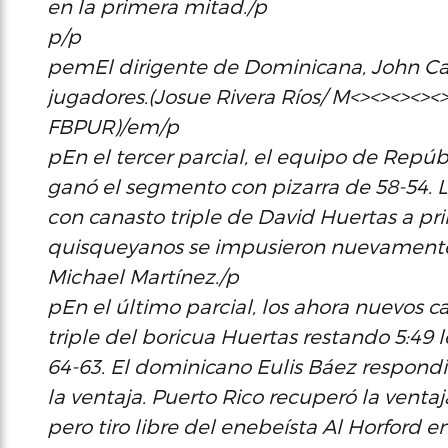
en la primera mitad./p
p/p
pemEl dirigente de Dominicana, John Cali
jugadores.(Josue Rivera Ríos/ M<><><><>
FBPUR)/em/p
pEn el tercer parcial, el equipo de Rep
ganó el segmento con pizarra de 58-54. L
con canasto triple de David Huertas a pri
quisqueyanos se impusieron nuevamente 
Michael Martínez./p
pEn el último parcial, los ahora nuevo
triple del boricua Huertas restando 5:49 
64-63. El dominicano Eulis Báez respond
la ventaja. Puerto Rico recuperó la ventaj
pero tiro libre del enebeísta Al Horford 