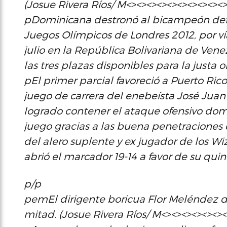
(Josue Rivera Ríos/ M<><><><><><><><><
pDominicana destronó al bicampeón defens
Juegos Olímpicos de Londres 2012, por ví
julio en la República Bolivariana de Ven
las tres plazas disponibles para la justa 
pEl primer parcial favoreció a Puerto Ric
juego de carrera del enebeísta José Juan
logrado contener el ataque ofensivo domi
juego gracias a las buena penetraciones 
del alero suplente y ex jugador de los W
abrió el marcador 19-14 a favor de su quin
p/p
pemEl dirigente boricua Flor Meléndez da
mitad. (Josue Rivera Ríos/ M<><><><><>