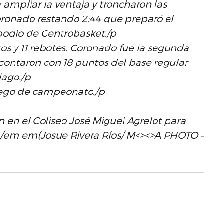
 ampliar la ventaja y troncharon las
Coronado restando 2:44 que preparó el
podio de Centrobasket./p
os y 11 rebotes. Coronado fue la segunda
 contaron con 18 puntos del base regular
iago./p
juego de campeonato./p
en el Coliseo José Miguel Agrelot para
2./em em(Josue Rivera Ríos/ M<><>A PHOTO –