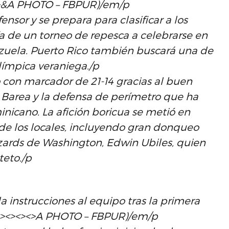
><>&A PHOTO – FBPUR)/em/p
or y se prepara para clasificar a los
a de un torneo de repesca a celebrarse en
ezuela. Puerto Rico también buscará una de
olímpica veraniega./p
o con marcador de 21-14 gracias al buen
 Barea y la defensa de perímetro que ha
nicano. La afición boricua se metió en
de los locales, incluyendo gran donqueo
izards de Washington, Edwin Ubiles, quien
teto./p
 instrucciones al equipo tras la primera
<><><><><>A PHOTO – FBPUR)/em/p