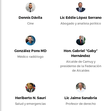
Dennis Dávila
Lic Eddie López Serrano
Cine
Abogado y analista político
González Pons MD
Hon. Gabriel “Gaby”
Hernández
Médico radiólogo
Alcalde de Camuy y
presidente de la Federación
de Alcaldes
Heriberto N. Saurí
Lic Jaime Sanabria
Salud y emergencias
Profesor de derecho