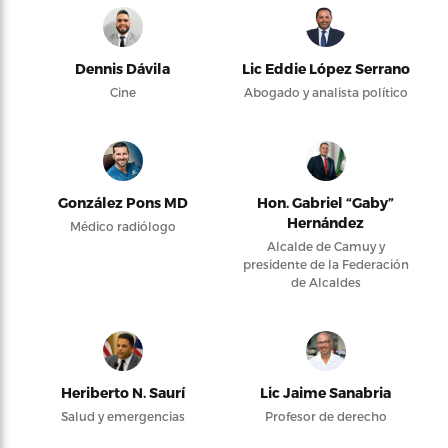
Dennis Dávila
Lic Eddie López Serrano
Cine
Abogado y analista político
González Pons MD
Hon. Gabriel “Gaby”
Hernández
Médico radiólogo
Alcalde de Camuy y
presidente de la Federación
de Alcaldes
Heriberto N. Saurí
Lic Jaime Sanabria
Salud y emergencias
Profesor de derecho