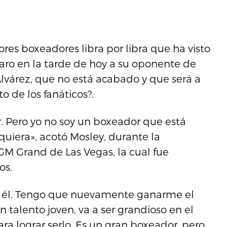
es boxeadores libra por libra que ha visto
laro en la tarde de hoy a su oponente de
lvárez, que no está acabado y que será a
o de los fanáticos?.
. Pero yo no soy un boxeador que está
quiera», acotó Mosley, durante la
M Grand de Las Vegas, la cual fue
os.
ara él. Tengo que nuevamente ganarme el
n talento joven, va a ser grandioso en el
ara lograr serlo. Es un gran boxeador, pero