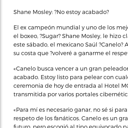
Shane Mosley: ?No estoy acabado?
El ex campeón mundial y uno de los mejor
el boxeo, ?Sugar? Shane Mosley, le hizo c
este sábado, el mexicano Saúl ?Canelo? A
su costa que ?volveré a ganarme el respet
«Canelo busca vencer a un gran peleador
acabado. Estoy listo para pelear con cual
ceremonia de hoy de entrada al Hotel MG
transmitida por varios portales cibernétic
«Para mí es necesario ganar, no sé si p
respeto de los fanáticos. Canelo es un gra
futuro, pero escogió al tipo equivocado p