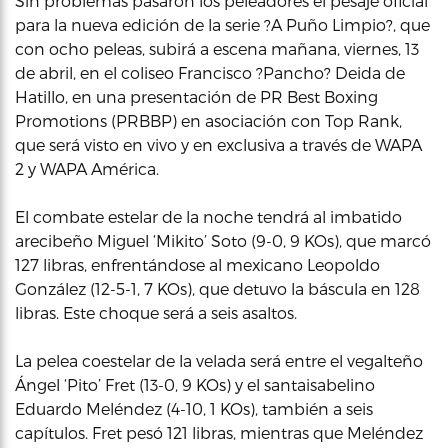
Sin problemas pasaron los peleadores el pesaje oficial
para la nueva edición de la serie ?A Puño Limpio?, que
con ocho peleas, subirá a escena mañana, viernes, 13
de abril, en el coliseo Francisco ?Pancho? Deida de
Hatillo, en una presentación de PR Best Boxing
Promotions (PRBBP) en asociación con Top Rank,
que será visto en vivo y en exclusiva a través de WAPA
2 y WAPA América.
El combate estelar de la noche tendrá al imbatido
arecibeño Miguel ‘Mikito’ Soto (9-0, 9 KOs), que marcó
127 libras, enfrentándose al mexicano Leopoldo
González (12-5-1, 7 KOs), que detuvo la báscula en 128
libras. Este choque será a seis asaltos.
La pelea coestelar de la velada será entre el vegalteño
Ángel ‘Pito’ Fret (13-0, 9 KOs) y el santaisabelino
Eduardo Meléndez (4-10, 1 KOs), también a seis
capítulos. Fret pesó 121 libras, mientras que Meléndez