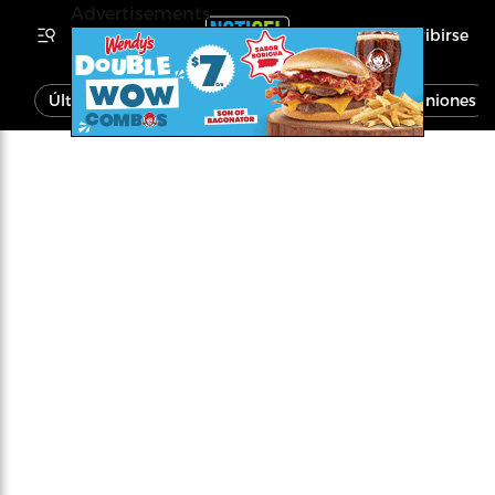
Advertisements
Inscribirse
Última Hora
Noticias
Economía
Opiniones