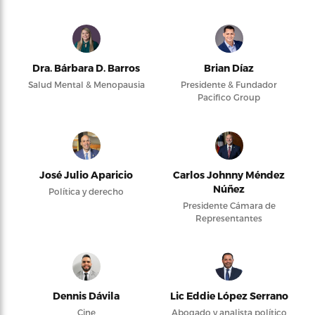
Dra. Bárbara D. Barros
Brian Díaz
Salud Mental & Menopausia
Presidente & Fundador
Pacifico Group
José Julio Aparicio
Carlos Johnny Méndez
Núñez
Política y derecho
Presidente Cámara de
Representantes
Dennis Dávila
Lic Eddie López Serrano
Cine
Abogado y analista político