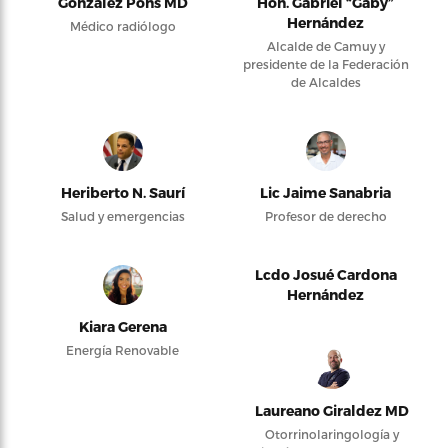
González Pons MD
Hon. Gabriel “Gaby”
Hernández
Médico radiólogo
Alcalde de Camuy y
presidente de la Federación
de Alcaldes
Heriberto N. Saurí
Lic Jaime Sanabria
Salud y emergencias
Profesor de derecho
Lcdo Josué Cardona
Hernández
Kiara Gerena
Energía Renovable
Laureano Giraldez MD
Otorrinolaringología y