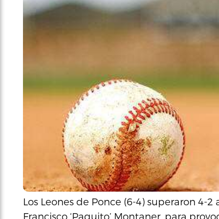
Los Leones de Ponce (6-4) superaron 4-2 
Francisco ‘Paquito’ Montaner, para prov