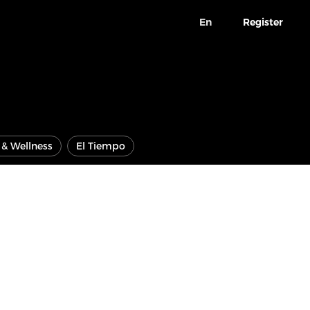
En
Register
e & Wellness
El Tiempo