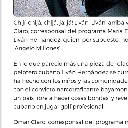
Chijí, chijá, chijá, já, já! Liván, Liván, arri
Claro, corresponsal del programa María El
Liván Hernández, quien, por supuesto, no
‘Angelo Millones’.
En lo que pareció más una pieza de relac
pelotero cubano Liván Hernández se curó
ha hecho con los niños y las comunidades,
con el convicto narcotraficante bayamonés
un país libre a hacer cosas bonitas’ y rev
cubano en jugar golf profesional.
Omar Claro, corresponsal del programa 